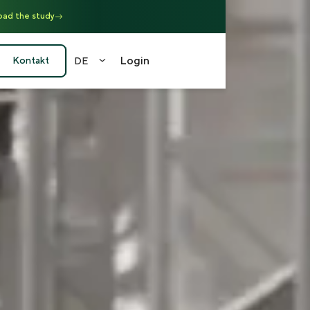
ad the study
Login
Kontakt
DE
EN
FR
DE
中文
（繁）