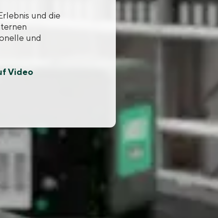
rlebnis und die
nternen
ionelle und
uf Video