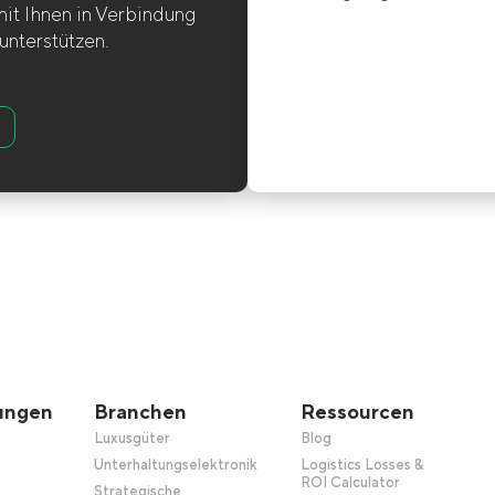
mit Ihnen in Verbindung
unterstützen.
tungen
Branchen
Ressourcen
Luxusgüter
Blog
Unterhaltungselektronik
Logistics Losses &
ROI Calculator
Strategische