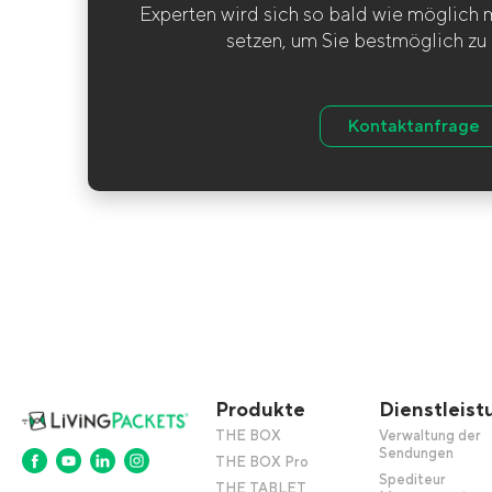
Experten wird sich so bald wie möglich 
setzen, um Sie bestmöglich zu 
Kontaktanfrage
Produkte
Dienstleis
THE BOX
Verwaltung der
Sendungen
THE BOX Pro
Spediteur
THE TABLET