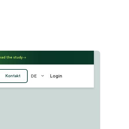
ad the study
Login
Kontakt
DE
EN
FR
DE
中文
（繁）