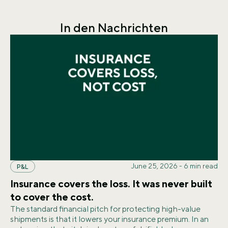
In den Nachrichten
June 25, 2026
-
6
min read
P&L
Insurance covers the loss. It was never built
to cover the cost.
The standard financial pitch for protecting high-value
shipments is that it lowers your insurance premium. In an