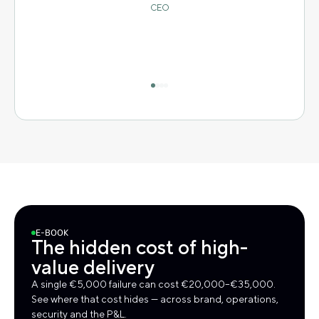
CEO
E-BOOK
The hidden cost of high-
value delivery
A single €5,000 failure can cost €20,000–€35,000.
See where that cost hides — across brand, operations,
security and the P&L.