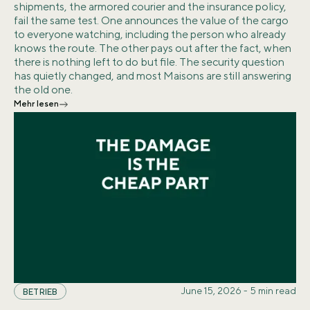
shipments, the armored courier and the insurance policy,
fail the same test. One announces the value of the cargo
to everyone watching, including the person who already
knows the route. The other pays out after the fact, when
there is nothing left to do but file. The security question
has quietly changed, and most Maisons are still answering
the old one.
Mehr lesen
June 15, 2026
-
5
min read
BETRIEB